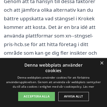
Genom att ta hänsyn till dessa faktorer
och att jämföra olika alternativ kan du
bättre uppskatta vad stängsel i Krokek
kommer att kosta. Det är en bra idé att
använda plattformar som xn--stngsel-
pris-hcb.se för att hitta företag i ditt
område som kan ge dig fler insikter och
erbjudanden. Genom att hämta in flera
×
Denna webbplats använder
offerter kan du försäkra dig om att du får
cookies
ett rimligt pris och den bästa servicen för
Denna webbplats använder cookies för att förbättra
användarupplevelsen. Genom att använda vår webbplats samtycker
ditt behov av stängsel. Oavsett om du
du till alla cookies i enlighet med vår cookiepolicy.
Läs mer
söker en enkel avgränsning eller ett mer
ACCEPTERA ALLA
AVVISA ALLT
dekorativt inslag, finns det alternativ som