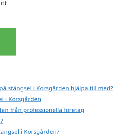
itt
på stängsel i Korsgården hjälpa till med?
el i Korsgården
en från professionella företag
n?
stängsel i Korsgården?