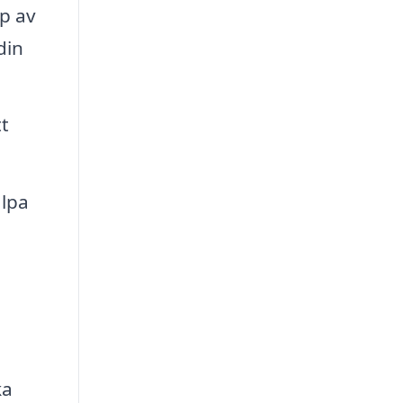
yp av
din
tt
älpa
ka