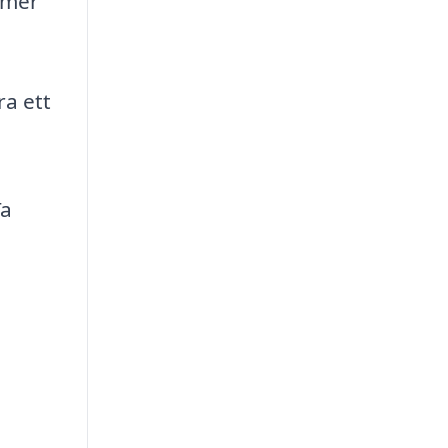
mmer
ra ett
n
Ta