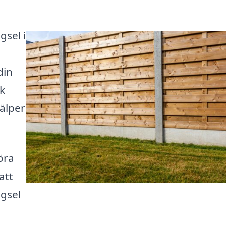
gsel i
din
ik
jälper
öra
att
ngsel