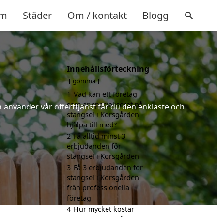
m
Städer
Om / kontakt
Blogg
Innehållsförteckning
gömma
1
Vad kan ett företag
som är specialiserat på
 använder vår offerttjänst får du den enklaste och
stängsel i Korsgården
hjälpa till med?
2
Få alltid minst 3
erbjudanden för
stängsel i Korsgården
3
Få 3 erbjudanden för
stängsel i Korsgården
från professionella
företag
4
Hur mycket kostar