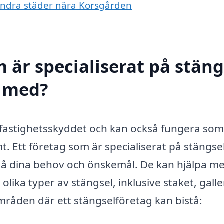
i andra städer nära Korsgården
 är specialiserat på stäng
l med?
v fastighetsskyddet och kan också fungera so
omt. Ett företag som är specialiserat på stängse
 på dina behov och önskemål. De kan hjälpa m
 olika typer av stängsel, inklusive staket, gall
mråden där ett stängselföretag kan bistå: