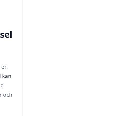
sel
m en
l kan
ed
er och