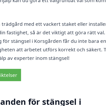
 hjälp kan du göra ett välgrundat val som ko
rädgård med ett vackert staket eller installe
 fastighet, så är det viktigt att göra rätt val.
g för stängsel i Korsgården får du inte bara e
gheten att arbetet utförs korrekt och säkert. 
jälp av experter inom stängsel!
iktelser
danden för stängsel i