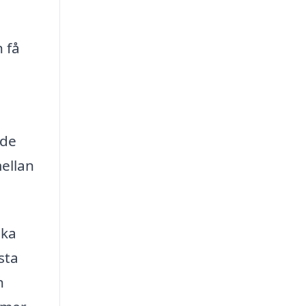
 få
ade
mellan
ika
sta
n