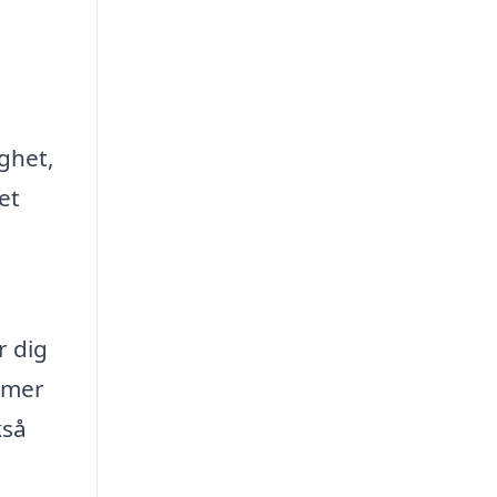
ighet,
et
r dig
l mer
kså