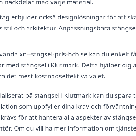
och nackdelar med varje material.
ag erbjuder också designlösningar för att sk
s stil och arkitektur. Anpassningsbara stängse
nda xn--stngsel-pris-hcb.se kan du enkelt få
ar med stängsel i Klutmark. Detta hjälper dig a
öra det mest kostnadseffektiva valet.
aliserat på stängsel i Klutmark kan du spara t
llation som uppfyller dina krav och förväntnin
ävs för att hantera alla aspekter av stängse
rantör. Om du vill ha mer information om tjänst