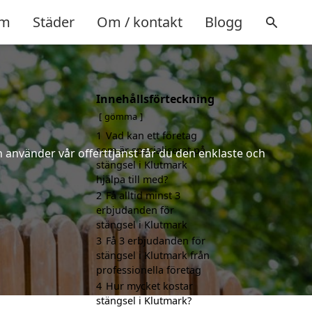
m
Städer
Om / kontakt
Blogg
Innehållsförteckning
gömma
1
Vad kan ett företag
som är specialiserat på
 använder vår offerttjänst får du den enklaste och
stängsel i Klutmark
hjälpa till med?
2
Få alltid minst 3
erbjudanden för
stängsel i Klutmark
3
Få 3 erbjudanden för
stängsel i Klutmark från
professionella företag
4
Hur mycket kostar
stängsel i Klutmark?