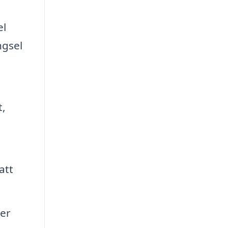
el
ngsel
t,
att
ler