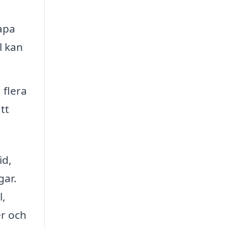
apa
l kan
 flera
tt
id,
gar.
l,
er och