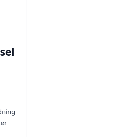
sel
dning
ter