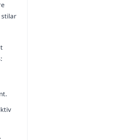
re
stilar
t
:
mt.
ktiv
.