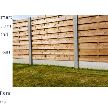
 smart
tt om
stad
l kan
flera
öra