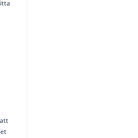
itta
att
det