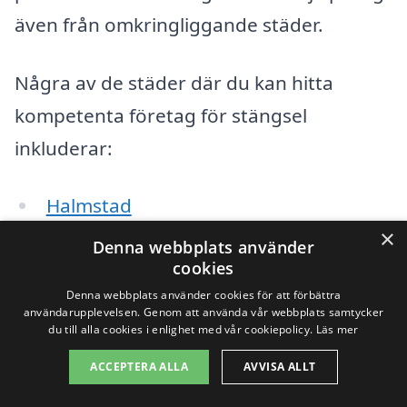
även från omkringliggande städer.
Några av de städer där du kan hitta
kompetenta företag för stängsel
inkluderar:
Halmstad
×
Denna webbplats använder
Forsheda
cookies
Åled
Denna webbplats använder cookies för att förbättra
användarupplevelsen. Genom att använda vår webbplats samtycker
du till alla cookies i enlighet med vår cookiepolicy.
Läs mer
Falkenberg
ACCEPTERA ALLA
AVVISA ALLT
Hjärnarp