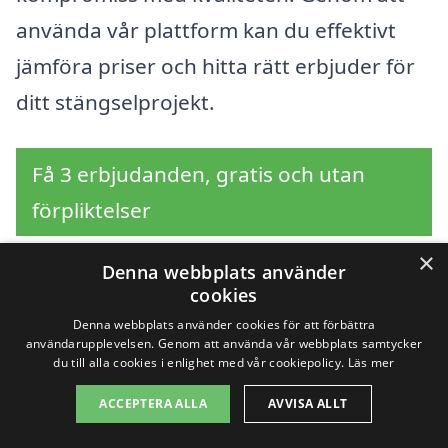
använda vår plattform kan du effektivt
jämföra priser och hitta rätt erbjuder för
ditt stängselprojekt.
Få 3 erbjudanden, gratis och utan
förpliktelser
×
Denna webbplats använder
cookies
Sök efter en
Denna webbplats använder cookies för att förbättra
användarupplevelsen. Genom att använda vår webbplats samtycker
professionell för
du till alla cookies i enlighet med vår cookiepolicy.
Läs mer
stängsel i andra städer
ACCEPTERA ALLA
AVVISA ALLT