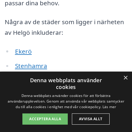
passar dina behov.
Några av de städer som ligger i närheten
av Helgö inkluderar:
Ekerö
Stenhamra
×
Bromma
Denna webbplats använder
cookies
Skå
Denna webbplats använder cookies för att förbättra
användarupplevelsen. Genom att använda vår webbplats samtycker
du till alla cookies i enlighet med vår cookiepolicy.
Läs mer
Vinterviken
ACCEPTERA ALLA
AVVISA ALLT
Sundbyberg