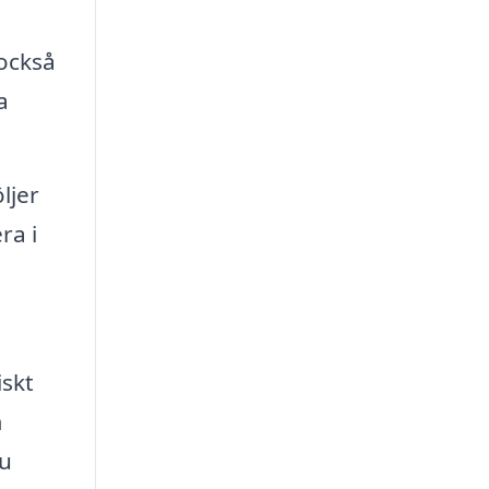
 också
a
ljer
ra i
iskt
m
du