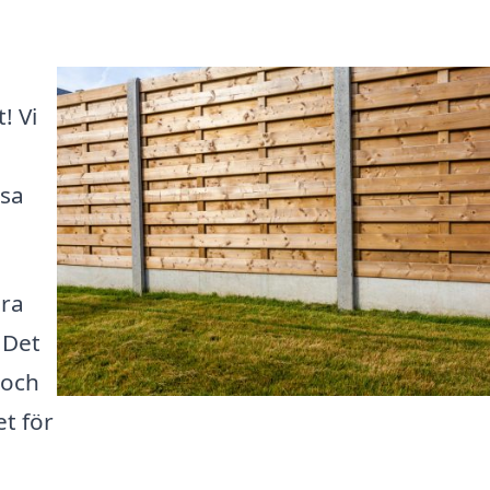
! Vi
ssa
ära
 Det
 och
et för