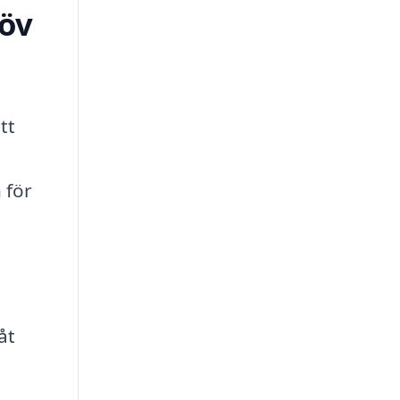
löv
tt
 för
åt