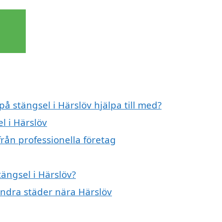
på stängsel i Härslöv hjälpa till med?
l i Härslöv
från professionella företag
tängsel i Härslöv?
 andra städer nära Härslöv