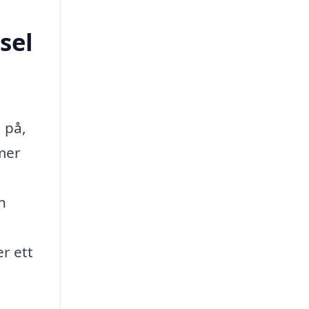
sel
 på,
 mer
h
er ett