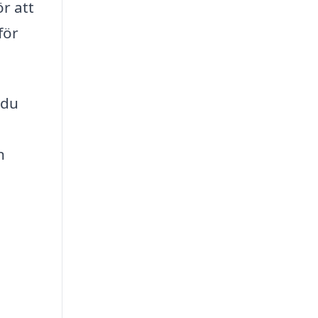
r att
för
 du
n