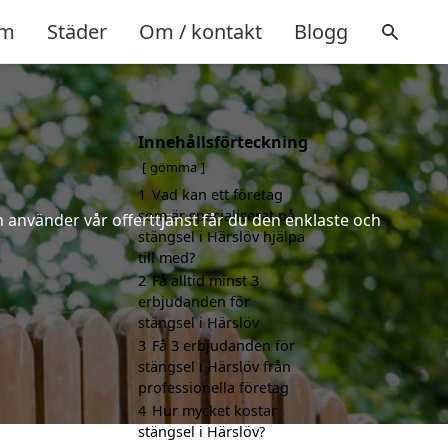
m
Städer
Om / kontakt
Blogg
Innehållsförteckning
gömma
1
Vad kan ett företag
som är specialiserat på
 använder vår offerttjänst får du den enklaste och
stängsel i Härslöv hjälpa
till med?
2
Få alltid minst 3
erbjudanden för
stängsel i Härslöv
3
Få 3 erbjudanden för
stängsel i Härslöv från
professionella företag
4
Hur mycket kostar
stängsel i Härslöv?