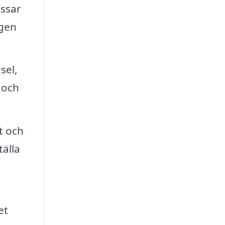
assar
ngen
sel,
 och
t och
älla
et