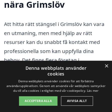
nära Grimslöv
Att hitta rätt stängsel i Grimslöv kan vara
en utmaning, men med hjälp av rätt
resurser kan du snabbt få kontakt med
professionella som kan uppfylla dina
behov. Det finns flera företag i
×
Denna webbplats använder
närliggande städer som specialiserar sig
cookies
på stängselinstallation, vilket ger dig en
Denna webbplats använder cookies för att förbättra
mängd alternativ att välja mellan. Här är
användarupplevelsen. Genom att använda vår webbplats samtycker
du till alla cookies i enlighet med vår cookiepolicy.
Läs mer
några platser du kan överväga att
ACCEPTERA ALLA
AVVISA ALLT
kontakta: