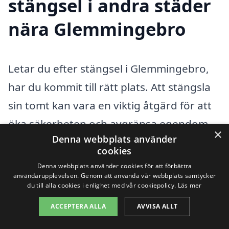
stängsel i andra städer
nära Glemmingebro
Letar du efter stängsel i Glemmingebro,
har du kommit till rätt plats. Att stängsla
sin tomt kan vara en viktig åtgärd för att
öka säkerheten och avgränsa egendom.
×
Denna webbplats använder
Om du är osäker på hur du ska gå tillväga
cookies
eller vilka alternativ som finns tillgängliga,
Denna webbplats använder cookies för att förbättra
användarupplevelsen. Genom att använda vår webbplats samtycker
kan hjälp från professionella fackmän
du till alla cookies i enlighet med vår cookiepolicy.
Läs mer
vara ovärderlig. Det finns flera företag i
ACCEPTERA ALLA
AVVISA ALLT
de närliggande städerna som