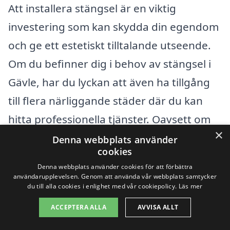
Att installera stängsel är en viktig
investering som kan skydda din egendom
och ge ett estetiskt tilltalande utseende.
Om du befinner dig i behov av stängsel i
Gävle, har du lyckan att även ha tillgång
till flera närliggande städer där du kan
hitta professionella tjänster. Oavsett om
×
du behöver ett enkelt trästaket eller en
Denna webbplats använder
cookies
mer robust lösning som en
Denna webbplats använder cookies för att förbättra
metallstängsel, är det viktigt att du hittar
användarupplevelsen. Genom att använda vår webbplats samtycker
du till alla cookies i enlighet med vår cookiepolicy.
Läs mer
rätt företag för jobbet.
ACCEPTERA ALLA
AVVISA ALLT
Genom att besöka xn--stngsel-pris-hcb.se