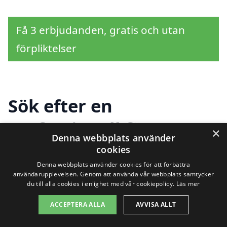
Få 3 erbjudanden, gratis och utan
förpliktelser
Sök efter en
professionell för
×
Denna webbplats använder
stängsel i andra städer
cookies
Denna webbplats använder cookies för att förbättra
nära Figeholm
användarupplevelsen. Genom att använda vår webbplats samtycker
du till alla cookies i enlighet med vår cookiepolicy.
Läs mer
ACCEPTERA ALLA
AVVISA ALLT
Att hitta rätt stängsel i Figeholm kan