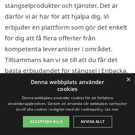
stängselprodukter och tjänster. Det är
därför vi är här för att hjälpa dig. Vi
erbjuder en plattform som gör det enkelt
för dig att få flera offerter från
kompetenta leverantörer i området.
Tillsammans kan vi se till att du får det
bästa erbjudandet för stängsel i Enbacka.
×
Denna webbplats använder
cookies
Om du vill bredda dina alternativ eller om
Denna webbplats använder cookies för att förbättra
du inte hittar vad du söker direkt i
användarupplevelsen. Genom att använda vår webbplats samtycker
du till alla cookies i enlighet med vår cookiepolicy.
Läs mer
Enbacka, kan det vara värt att överväga
stängselföretag i närliggande städer. Här
ACCEPTERA ALLA
AVVISA ALLT
är några orter där du kan hitta