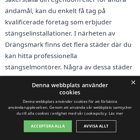
ändamål, kan du enkelt få tag på
kvalificerade företag som erbjuder
stängselinstallationer. I närheten av
Drängsmark finns det flera städer där du
kan hitta professionella
stängselmontörer. Några av dessa städer
inkluderar:
×
Denna webbplats använder
cookies
Skellefteå
Denna webbplats använder cookies för att förbättra
användarupplevelsen. Genom att använda vår webbplats samtycker
Björksele
du till alla cookies i enlighet med vår cookiepolicy.
Läs mer
ACCEPTERA ALLA
AVVISA ALLT
Bergsbyn