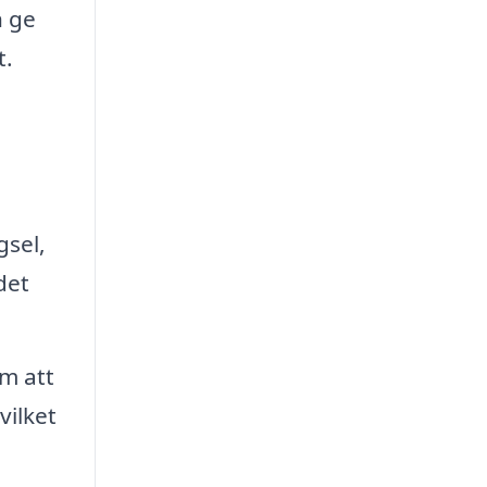
n ge
t.
gsel,
det
om att
vilket