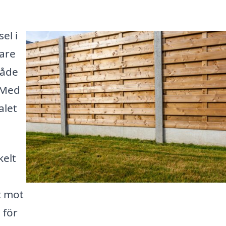
el i
gare
både
 Med
alet
kelt
t mot
 för