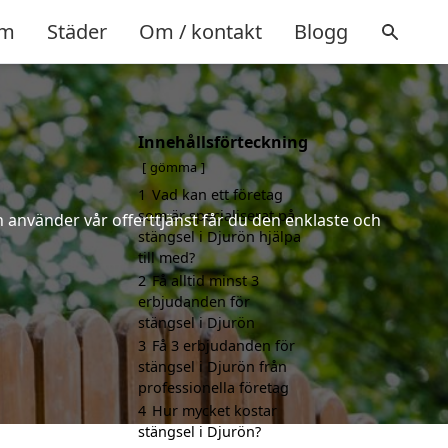
m
Städer
Om / kontakt
Blogg
Innehållsförteckning
gömma
1
Vad kan ett företag
som är specialiserat på
 använder vår offerttjänst får du den enklaste och
stängsel i Djurön hjälpa
till med?
2
Få alltid minst 3
erbjudanden för
stängsel i Djurön
3
Få 3 erbjudanden för
stängsel i Djurön från
professionella företag
4
Hur mycket kostar
stängsel i Djurön?