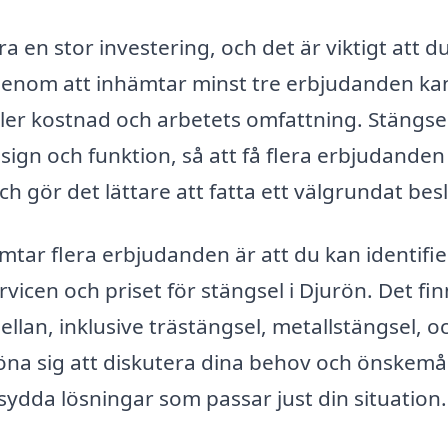
ra en stor investering, och det är viktigt att du
. Genom att inhämtar minst tre erbjudanden ka
äller kostnad och arbetets omfattning. Stängse
ign och funktion, så att få flera erbjudanden
 gör det lättare att fatta ett välgrundat besl
mtar flera erbjudanden är att du kan identifi
vicen och priset för stängsel i Djurön. Det fin
ellan, inklusive trästängsel, metallstängsel, o
öna sig att diskutera dina behov och önskem
rsydda lösningar som passar just din situation.