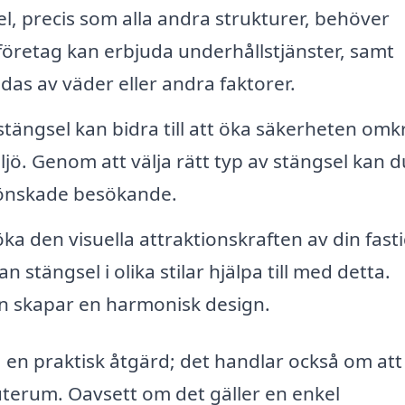
l, precis som alla andra strukturer, behöver
t företag kan erbjuda underhållstjänster, samt
das av väder eller andra faktorer.
stängsel kan bidra till att öka säkerheten omk
jö. Genom att välja rätt typ av stängsel kan d
 oönskade besökande.
ka den visuella attraktionskraften av din fast
n stängsel i olika stilar hjälpa till med detta.
n skapar en harmonisk design.
a en praktisk åtgärd; det handlar också om att
uterum. Oavsett om det gäller en enkel