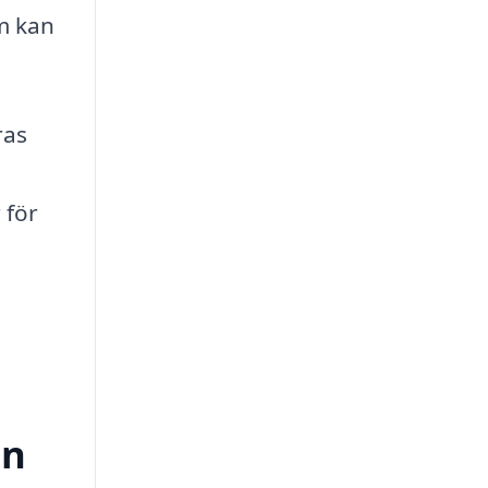
om kan
ras
 för
ön