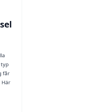
sel
lla
 typ
g får
. Här