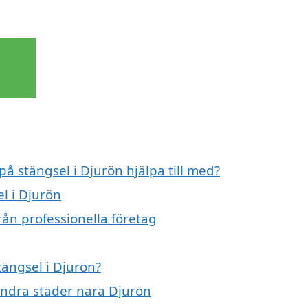
på stängsel i Djurön hjälpa till med?
el i Djurön
rån professionella företag
tängsel i Djurön?
 andra städer nära Djurön