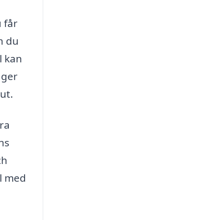
 får
n du
l kan
 ger
ut.
era
ns
ch
ål med