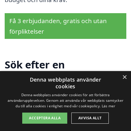
Få 3 erbjudanden, gratis och utan
förpliktelser
Sök efter en
professionell för
×
Denna webbplats använder
cookies
stängsel i andra städer
Denna webbplats använder cookies för att förbättra
nära Burseryd
användarupplevelsen. Genom att använda vår webbplats samtycker
du till alla cookies i enlighet med vår cookiepolicy.
Läs mer
ACCEPTERA ALLA
AVVISA ALLT
Att hitta rätt stängsel i Burseryd kan vara