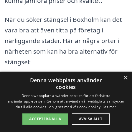
kunna jämföra priser och kvalitet.
När du söker stängsel i Boxholm kan det
vara bra att även titta på företag i
närliggande städer. Här är några orter i
närheten som kan ha bra alternativ för
stängsel:
×
Härjehorst
Denna webbplats använder
cookies
Djäken
Denna webbplats använder cookies för att förbättra
användarupplevelsen. Genom att använda vår webbplats samtycker
du till alla cookies i enlighet med vår cookiepolicy.
Läs mer
Bredhult
ACCEPTERA ALLA
AVVISA ALLT
Ryd