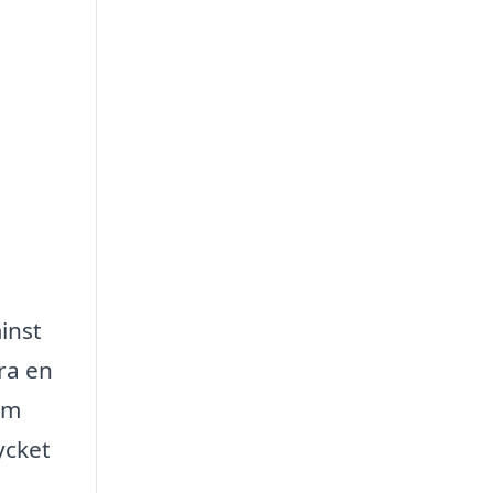
minst
ara en
om
ycket