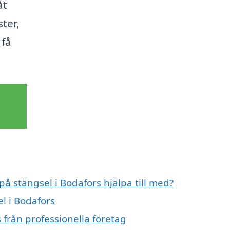
åt
ster,
 få
på stängsel i Bodafors hjälpa till med?
el i Bodafors
 från professionella företag