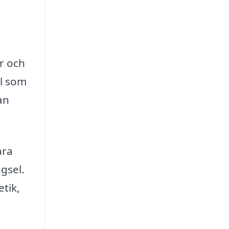
er och
el som
an
ara
gsel.
etik,