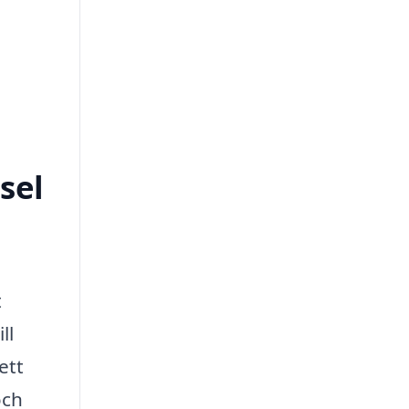
sel
t
ll
ett
och