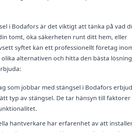
el i Bodafors är det viktigt att tänka på vad du
din tomt, öka säkerheten runt ditt hem, eller
ett syftet kan ett professionellt företag ino
 olika alternativen och hitta den bästa lösnin
erbjuda:
g som jobbar med stängsel i Bodafors erbju
rätt typ av stängsel. De tar hänsyn till faktore
unktionalitet.
lla hantverkare har erfarenhet av att installe