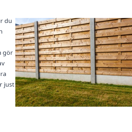
ar du
n
m gör
av
era
r just