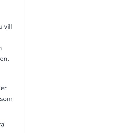
 vill
m
gen.
der
r som
ra