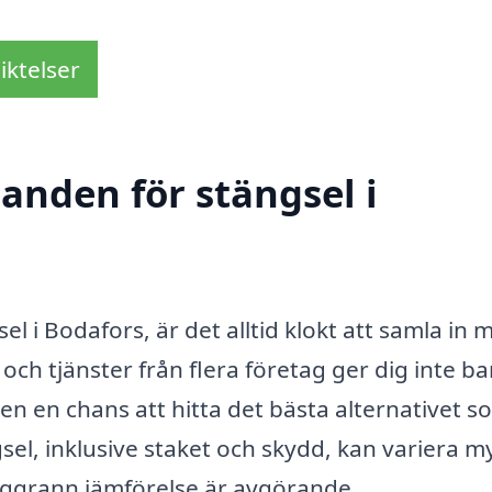
iktelser
danden för stängsel i
el i Bodafors, är det alltid klokt att samla in 
 och tjänster från flera företag ger dig inte b
n en chans att hitta det bästa alternativet s
el, inklusive staket och skydd, kan variera m
 noggrann jämförelse är avgörande.