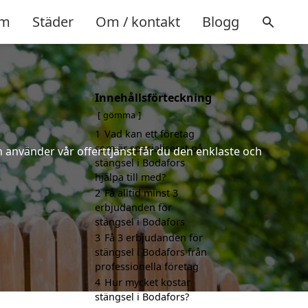
m
Städer
Om / kontakt
Blogg
Innehållsförteckning
gömma
1
Vad kan ett företag
som är specialiserat på
 använder vår offerttjänst får du den enklaste och
stängsel i Bodafors
hjälpa till med?
2
Få alltid minst 3
erbjudanden för
stängsel i Bodafors
3
Få 3 erbjudanden för
stängsel i Bodafors från
professionella företag
4
Hur mycket kostar
stängsel i Bodafors?