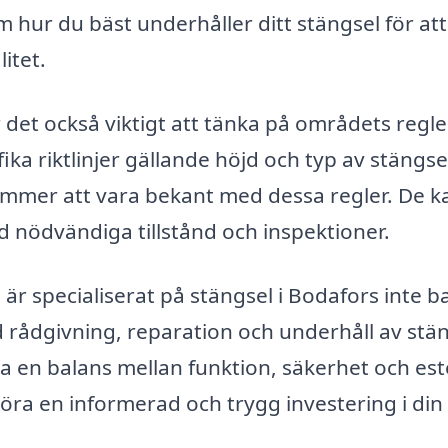
 hur du bäst underhåller ditt stängsel för att
itet.
 det också viktigt att tänka på områdets regl
ka riktlinjer gällande höjd och typ av stängs
kommer att vara bekant med dessa regler. De k
l med nödvändiga tillstånd och inspektioner.
r specialiserat på stängsel i Bodafors inte b
d rådgivning, reparation och underhåll av stän
tta en balans mellan funktion, säkerhet och est
öra en informerad och trygg investering i din