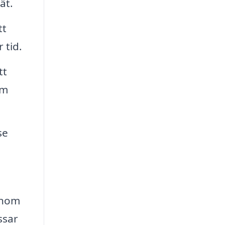
ät.
tt
 tid.
tt
om
se
enom
ssar