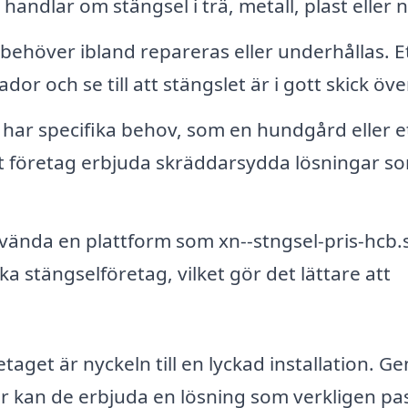
handlar om stängsel i trä, metall, plast eller n
behöver ibland repareras eller underhållas. E
dor och se till att stängslet är i gott skick över
ar specifika behov, som en hundgård eller e
ett företag erbjuda skräddarsydda lösningar s
ända en plattform som xn--stngsel-pris-hcb.
ika stängselföretag, vilket gör det lättare att
get är nyckeln till en lyckad installation. G
ar kan de erbjuda en lösning som verkligen pa