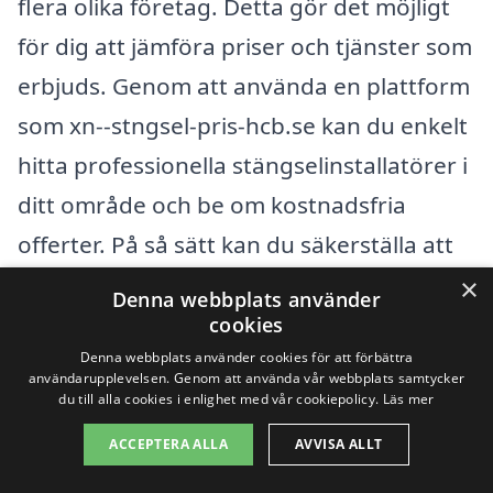
flera olika företag. Detta gör det möjligt
för dig att jämföra priser och tjänster som
erbjuds. Genom att använda en plattform
som xn--stngsel-pris-hcb.se kan du enkelt
hitta professionella stängselinstallatörer i
ditt område och be om kostnadsfria
offerter. På så sätt kan du säkerställa att
du får det bästa erbjudandet för dina
×
Denna webbplats använder
behov och krav.
cookies
Denna webbplats använder cookies för att förbättra
användarupplevelsen. Genom att använda vår webbplats samtycker
Få 3 erbjudanden, gratis och utan
du till alla cookies i enlighet med vår cookiepolicy.
Läs mer
förpliktelser
ACCEPTERA ALLA
AVVISA ALLT