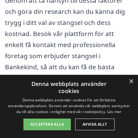
Genom att ta hänsyn till dessa faktorer
och göra din research kan du känna dig
trygg i ditt val av stängsel och dess
kostnad. Besök vår plattform för att
enkelt få kontakt med professionella
företag som erbjuder stängsel i
Bankekind, så att du kan få de bästa
lösningarna för din fastighet.
×
Denna webbplats använder
cookies
Få 3 erbjudanden, gratis och utan
Denna webbplats använder cookies för att förbättra
användarupplevelsen. Genom att använda vår webbplats samtycker
förpliktelser
du till alla cookies i enlighet med vår cookiepolicy.
Läs mer
ACCEPTERA ALLA
AVVISA ALLT