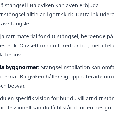
på stängsel i Bälgviken kan även erbjuda
tt stängsel alltid är i gott skick. Detta inkluder
 av stängslet.
ja rätt material för ditt stängsel, beroende på
stetik. Oavsett om du föredrar trä, metall ell
lla behov.
la byggnormer:
Stängselinstallation kan omf
perterna i Bälgviken håller sig uppdaterade om
och besvär.
 en specifik vision för hur du vill att ditt stä
ofessionell kan du få tillstånd för en design