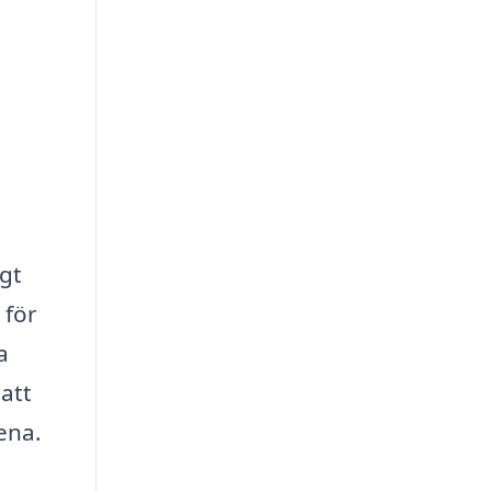
igt
 för
a
 att
ena.