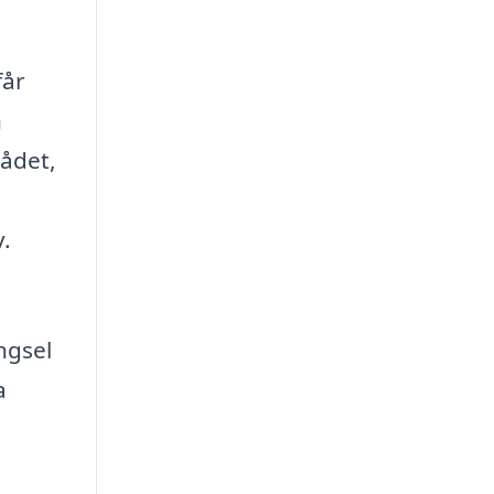
får
n
rådet,
v.
ngsel
a