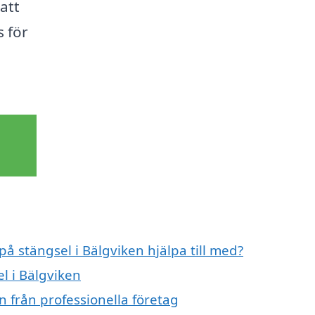
 att
s för
på stängsel i Bälgviken hjälpa till med?
l i Bälgviken
n från professionella företag