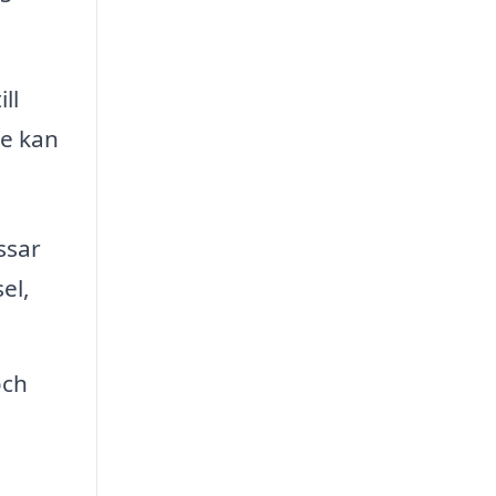
ll
de kan
ssar
el,
och