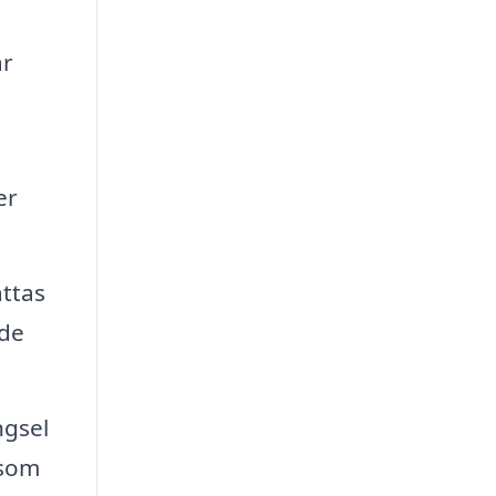
ar
er
attas
 de
ngsel
 som