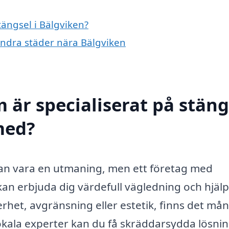
tängsel i Bälgviken?
 andra städer nära Bälgviken
 är specialiserat på stäng
 med?
 kan vara en utmaning, men ett företag med
kan erbjuda dig värdefull vägledning och hjälp
rhet, avgränsning eller estetik, finns det må
 lokala experter kan du få skräddarsydda lösni