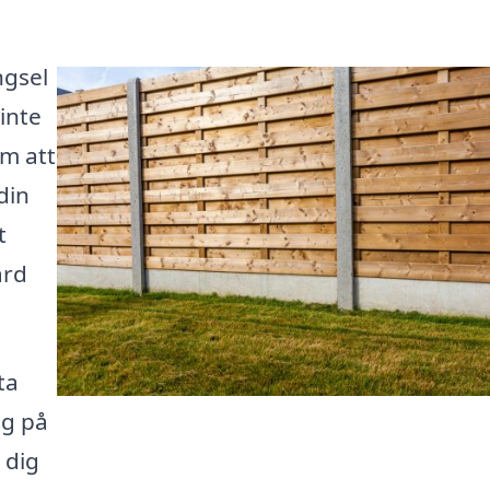
ngsel
 inte
m att
din
t
ård
ta
ig på
 dig