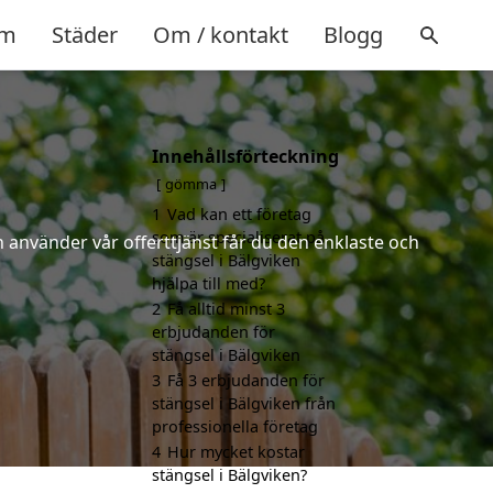
m
Städer
Om / kontakt
Blogg
Innehållsförteckning
gömma
1
Vad kan ett företag
som är specialiserat på
 använder vår offerttjänst får du den enklaste och
stängsel i Bälgviken
hjälpa till med?
2
Få alltid minst 3
erbjudanden för
stängsel i Bälgviken
3
Få 3 erbjudanden för
stängsel i Bälgviken från
professionella företag
4
Hur mycket kostar
stängsel i Bälgviken?