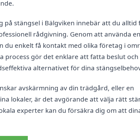
ande.
g på stängsel i Bälgviken innebär att du alltid 
 professionell rådgivning. Genom att använda e
n du enkelt få kontakt med olika företag i om
a process gör det enklare att fatta beslut och
dseffektiva alternativet för dina stängselbeho
skar avskärmning av din trädgård, eller en
a lokaler, är det avgörande att välja rätt stä
okala experter kan du försäkra dig om att din