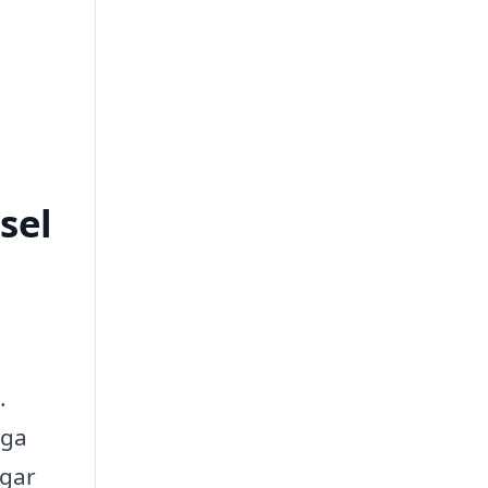
sel
.
nga
ngar