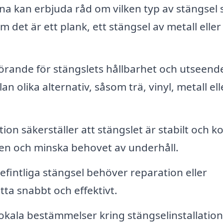
a kan erbjuda råd om vilken typ av stängsel
 det är ett plank, ett stängsel av metall eller
örande för stängslets hållbarhet och utseend
an olika alternativ, såsom trä, vinyl, metall ell
tion säkerställer att stängslet är stabilt och k
gden och minska behovet av underhåll.
efintliga stängsel behöver reparation eller
tta snabbt och effektivt.
okala bestämmelser kring stängselinstallation