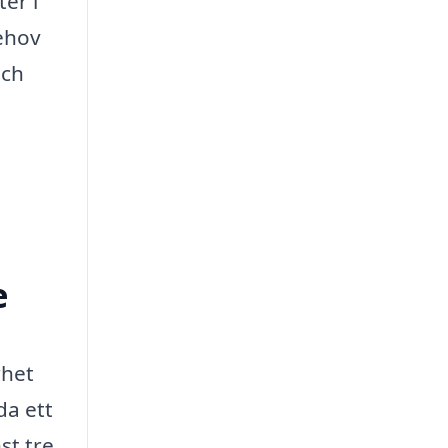
ter i
behov
och
e
rhet
da ett
st tre