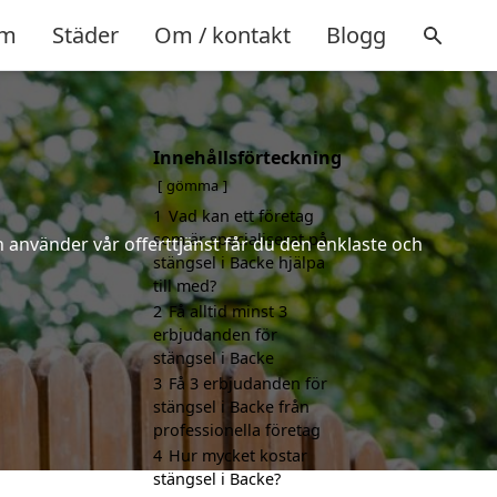
m
Städer
Om / kontakt
Blogg
Innehållsförteckning
gömma
1
Vad kan ett företag
som är specialiserat på
 använder vår offerttjänst får du den enklaste och
stängsel i Backe hjälpa
till med?
2
Få alltid minst 3
erbjudanden för
stängsel i Backe
3
Få 3 erbjudanden för
stängsel i Backe från
professionella företag
4
Hur mycket kostar
stängsel i Backe?