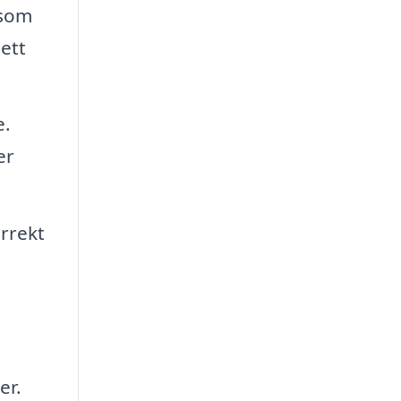
 som
 ett
e.
er
orrekt
er.