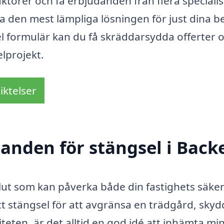
aktörer och få erbjudanden från flera specialis
tta den mest lämpliga lösningen för just dina 
el formulär kan du få skräddarsydda offerter 
elprojekt.
iktelser
danden för stängsel i Back
eslut som kan påverka både din fastighets säke
 stängsel för att avgränsa en trädgård, skyd
iteten, är det alltid en god idé att inhämta min