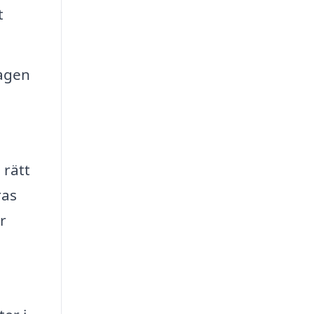
t
tagen
 rätt
ras
r