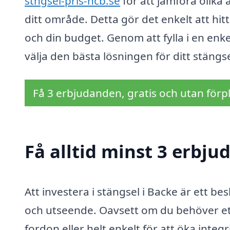
stngsel-pris-hcb.se
för att jämföra olika 
ditt område. Detta gör det enkelt att hi
och din budget. Genom att fylla i en enk
välja den bästa lösningen för ditt stängs
Få 3 erbjudanden, gratis och utan förpl
Få alltid minst 3 erbju
Att investera i stängsel i Backe är ett b
och utseende. Oavsett om du behöver ett
fordon eller helt enkelt för att öka integr