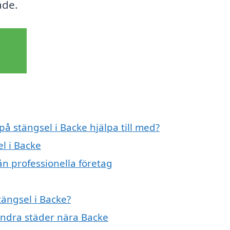
åde.
på stängsel i Backe hjälpa till med?
el i Backe
ån professionella företag
tängsel i Backe?
 andra städer nära Backe