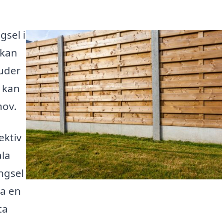
gsel i
 kan
juder
u kan
hov.
ektiv
ala
ngsel
sa en
ta