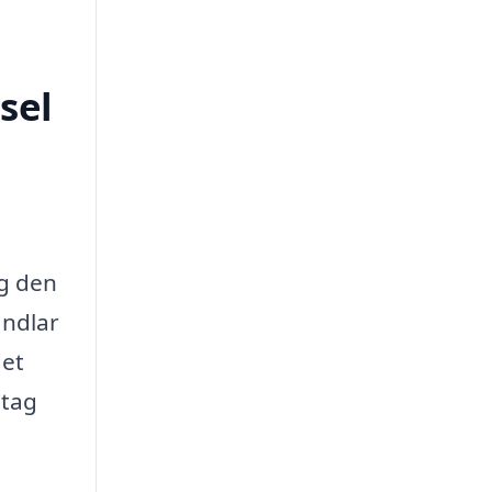
sel
ig den
andlar
det
etag