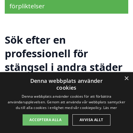
förpliktelser
Sök efter en
professionell för
stängsel i andra städer
×
nära Asmundtorp
Denna webbplats använder
cookies
Denna webbplats använder cookies för att förbättra
användarupplevelsen. Genom att använda vår webbplats samtycker
Att hitta rätt hjälp för ditt stängselprojekt
du till alla cookies i enlighet med vår cookiepolicy.
Läs mer
i Asmundtorp kan vara en utmaning, men
ACCEPTERA ALLA
AVVISA ALLT
det finns många alternativ i närliggande