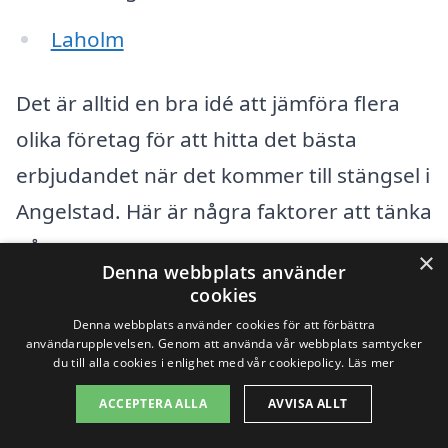
Laholm
Det är alltid en bra idé att jämföra flera
olika företag för att hitta det bästa
erbjudandet när det kommer till stängsel i
Angelstad. Här är några faktorer att tänka
på:
×
Denna webbplats använder
cookies
Expertis:
Se till att företaget har
Denna webbplats använder cookies för att förbättra
erfarenhet av det specifika typ av
användarupplevelsen. Genom att använda vår webbplats samtycker
du till alla cookies i enlighet med vår cookiepolicy.
Läs mer
stängsel du är intresserad av.
ACCEPTERA ALLA
AVVISA ALLT
Referenser:
Be om referenser eller